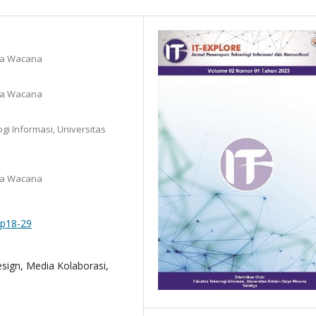
tya Wacana
tya Wacana
gi Informasi, Universitas
tya Wacana
pp18-29
ign, Media Kolaborasi,