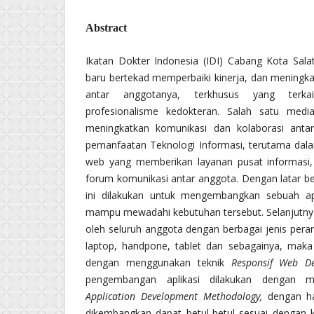
Abstract
Ikatan Dokter Indonesia (IDI) Cabang Kota Sal
baru bertekad memperbaiki kinerja, dan meningka
antar anggotanya, terkhusus yang terka
profesionalisme kedokteran. Salah satu medi
meningkatkan komunikasi dan kolaborasi anta
pemanfaatan Teknologi Informasi, terutama dalam
web yang memberikan layanan pusat informasi
forum komunikasi antar anggota. Dengan latar bel
ini dilakukan untuk mengembangkan sebuah ap
mampu mewadahi kebutuhan tersebut. Selanjutnya 
oleh seluruh anggota dengan berbagai jenis pera
laptop, handpone, tablet dan sebagainya, mak
dengan menggunakan teknik
Responsif Web De
pengembangan aplikasi dilakukan dengan
Application Development Methodology,
dengan ha
dikembangkan dapat betul-betul sesuai dengan 