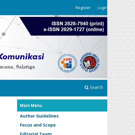
Register
Login
Search
Main Menu
Author Guidelines
Focus and Scope
Editorial Team