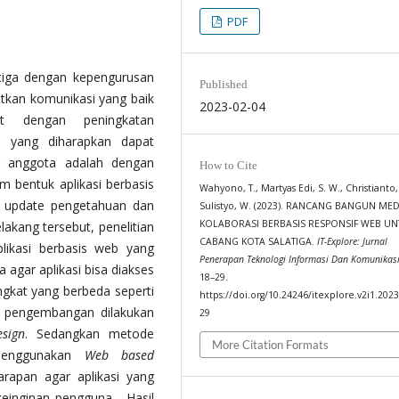
PDF
atiga dengan kepengurusan
Published
tkan komunikasi yang baik
2023-02-04
it dengan peningkatan
a yang diharapkan dapat
r anggota adalah dengan
How to Cite
 bentuk aplikasi berbasis
Wahyono, T., Martyas Edi, S. W., Christianto,
, update pengetahuan dan
Sulistyo, W. (2023). RANCANG BANGUN MED
KOLABORASI BERBASIS RESPONSIF WEB UNT
akang tersebut, penelitian
CABANG KOTA SALATIGA.
IT-Explore: Jurnal
likasi berbasis web yang
Penerapan Teknologi Informasi Dan Komunikas
agar aplikasi bisa diakses
18–29.
ngkat yang berbeda seperti
https://doi.org/10.24246/itexplore.v2i1.202
a pengembangan dilakukan
29
sign
. Sedangkan metode
More Citation Formats
 menggunakan
Web based
rapan agar aplikasi yang
keinginan pengguna. Hasil