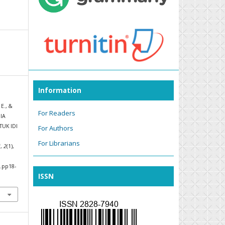
Information
 E., &
For Readers
IA
UK IDI
For Authors
For Librarians
i
,
2
(1),
3.pp18-
ISSN