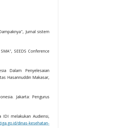
 Dampaknya", Jurnal sistem
wi SMA", SEEDS Conference
esia Dalam Penyelesaian
sitas Hasannuddin Makasar,
onesia. Jakarta: Pengurus
 IDI melakukan Audiensi,
atiga.go.id/dinas-kesehatan-