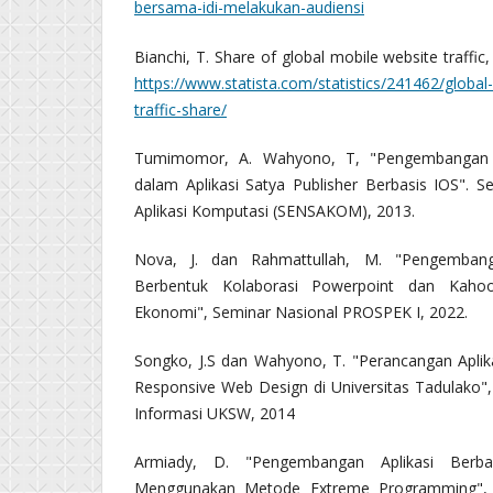
bersama-idi-melakukan-audiensi
Bianchi, T. Share of global mobile website traffic,
https://www.statista.com/statistics/241462/globa
traffic-share/
Tumimomor, A. Wahyono, T, "Pengembangan M
dalam Aplikasi Satya Publisher Berbasis IOS". S
Aplikasi Komputasi (SENSAKOM), 2013.
Nova, J. dan Rahmattullah, M. "Pengemban
Berbentuk Kolaborasi Powerpoint dan Kaho
Ekonomi", Seminar Nasional PROSPEK I, 2022.
Songko, J.S dan Wahyono, T. "Perancangan Aplik
Responsive Web Design di Universitas Tadulako", 
Informasi UKSW, 2014
Armiady, D. "Pengembangan Aplikasi Berba
Menggunakan Metode Extreme Programming", Ju