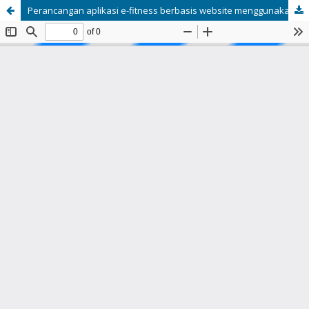
Perancangan aplikasi e-fitness berbasis website menggunakan framework laravel