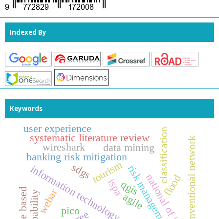
Indexed By
Keywords
user experience
classification
systematic literature review
conventional network
wireshark
data mining
banking risk mitigation
tourism
sdgs
risk management
information technology
national of justice
flood
ispa
qgis
website based
webar
capability
agile
pico