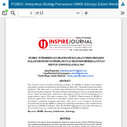
PUSIDO: Interpretasi Strategi Pemasaran UMKM Sidoarjo Dalam Mendukung Pembangunan Ekonomi Berkelanjutan Menuju Indonesia Emas 2045