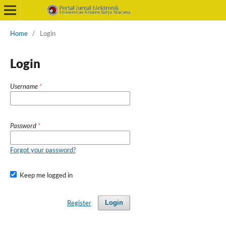
Home
/
Login
Login
Username
*
Password
*
Forgot your password?
Keep me logged in
Register
Login