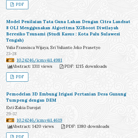
PDF
Model Penilaian Tata Guna Lahan Dengan Citra Landsat
8 OLI Menggunakan Algoritma XGBoost Diwilayah
Beresiko Tsunami (Studi Kasus : Kota Palu Sulawesi
Tengah)
Yulia Fransisca Wijaya, Sri Yulianto Joko Prasetyo
23-28
DOI:
10.24246/icm.v4i1.4981
Abstract: 1311 views
PDF: 1215 downloads
PDF
Pemodelan 3D Embung Irigasi Pertanian Desa Gunung
Tumpeng dengan DEM
Esti Zakia Darojat
29-32
DOI:
10.24246/icm.v4i1.4619
Abstract: 1420 views
PDF: 1380 downloads
PDF