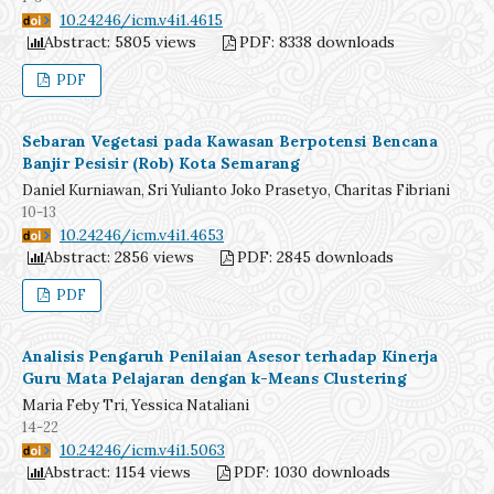
DOI:
10.24246/icm.v4i1.4615
Abstract: 5805 views
PDF: 8338 downloads
PDF
Sebaran Vegetasi pada Kawasan Berpotensi Bencana
Banjir Pesisir (Rob) Kota Semarang
Daniel Kurniawan, Sri Yulianto Joko Prasetyo, Charitas Fibriani
10-13
DOI:
10.24246/icm.v4i1.4653
Abstract: 2856 views
PDF: 2845 downloads
PDF
Analisis Pengaruh Penilaian Asesor terhadap Kinerja
Guru Mata Pelajaran dengan k-Means Clustering
Maria Feby Tri, Yessica Nataliani
14-22
DOI:
10.24246/icm.v4i1.5063
Abstract: 1154 views
PDF: 1030 downloads