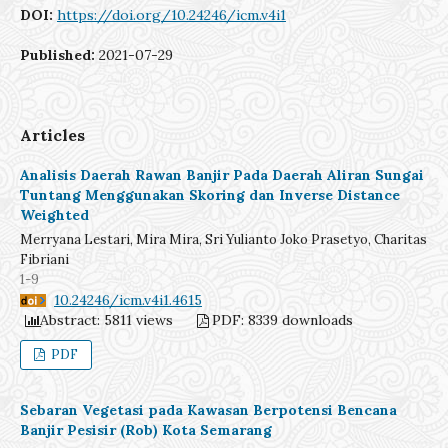
DOI:
https://doi.org/10.24246/icm.v4i1
Published:
2021-07-29
Articles
Analisis Daerah Rawan Banjir Pada Daerah Aliran Sungai
Tuntang Menggunakan Skoring dan Inverse Distance
Weighted
Merryana Lestari, Mira Mira, Sri Yulianto Joko Prasetyo, Charitas
Fibriani
1-9
DOI:
10.24246/icm.v4i1.4615
Abstract: 5811 views
PDF: 8339 downloads
PDF
Sebaran Vegetasi pada Kawasan Berpotensi Bencana
Banjir Pesisir (Rob) Kota Semarang