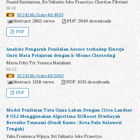
Daniel Kurniawan, Sri Yulianto Joko Prasetyo, Charitas Fibriani
10-13
DOI:
10.24246/icm.v4i1.4653
Abstract: 2862 views
PDF: 2849 downloads
PDF
Analisis Pengaruh Penilaian Asesor terhadap Kinerja
Guru Mata Pelajaran dengan k-Means Clustering
Maria Feby Tri, Yessica Nataliani
14-22
DOI:
10.24246/icm.v4i1.5063
Abstract: 1158 views
PDF: 1031 downloads
PDF
Model Penilaian Tata Guna Lahan Dengan Citra Landsat
8 OLI Menggunakan Algoritma XGBoost Diwilayah
Beresiko Tsunami (Studi Kasus : Kota Palu Sulawesi
Tengah)
Yulia Fransisca Wijaya, Sri Yulianto Joko Prasetyo