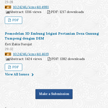
23-28
DOI:
10.24246/icm.v4i1.4981
Abstract: 1316 views
PDF: 1217 downloads
PDF
Pemodelan 3D Embung Irigasi Pertanian Desa Gunung
Tumpeng dengan DEM
Esti Zakia Darojat
29-32
DOI:
10.24246/icm.v4i1.4619
Abstract: 1424 views
PDF: 1382 downloads
PDF
View All Issues
Make a Submission