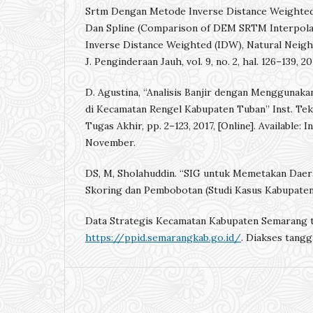
Srtm Dengan Metode Inverse Distance Weighted
Dan Spline (Comparison of DEM SRTM Interpola
Inverse Distance Weighted (IDW), Natural Neigh
J. Penginderaan Jauh, vol. 9, no. 2, hal. 126–139, 20
D. Agustina, “Analisis Banjir dengan Menggunakan 
di Kecamatan Rengel Kabupaten Tuban” Inst. Tek
Tugas Akhir, pp. 2–123, 2017, [Online]. Available:
November.
DS, M, Sholahuddin. “SIG untuk Memetakan Daer
Skoring dan Pembobotan (Studi Kasus Kabupaten
Data Strategis Kecamatan Kabupaten Semarang ta
https://ppid.semarangkab.go.id/
. Diakses tangg