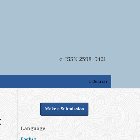
Search
Make a Submission
g
Language
English