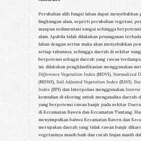
Perubahan alih fungsi lahan dapat menyebabkan
lingkungan alam, seperti perubahan vegetasi, pe
maupun sedimentasi sungai sehingga berpotens
alam. Apabila tidak dilakukan penanganan terhad
lahan dengan serius maka akan menyebabkan peni
setiap tahunnya, sehingga daerah di sekitar sun
berpotensi sebagai daerah yang rawan terdampak 
ini, dilakukan pengklasifikasian menggunakan m
Difference Vegetation Index
(NDVI),
Normalized D
(NDWI),
Soil Adjusted Vegetation Index
(SAVI),
Sta
Index
(SPI) dan Interpolasi menggunakan
Inverse
kemudian di skoring untuk menganalisa daerah-
yang berpotensi rawan banjir pada sekitar Daera
di Kecamatan Bawen dan Kecamatan Tuntang. Hasil
menyimpulkan bahwa Kecamatan Bawen dan Kec
merupakan daerah yang tidak rawan banjir dikar
vegetasinya masih baik dan curah hujan masih da