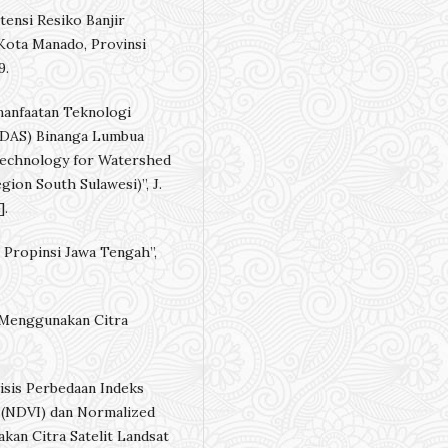
otensi Resiko Banjir
 Kota Manado, Provinsi
9.
Pemanfaatan Teknologi
 (DAS) Binanga Lumbua
 Technology for Watershed
on South Sulawesi)”, J.
].
, Propinsi Jawa Tengah”,
S Menggunakan Citra
nalisis Perbedaan Indeks
 (NDVI) dan Normalized
an Citra Satelit Landsat