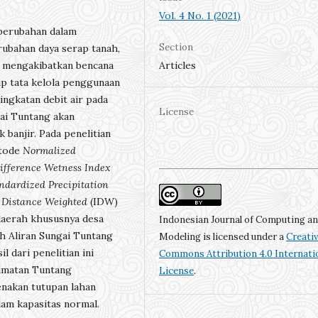
Vol. 4 No. 1 (2021)
 perubahan dalam
Section
rubahan daya serap tanah,
Articles
i mengakibatkan bencana
ap tata kelola penggunaan
ngkatan debit air pada
License
gai Tuntang akan
banjir. Pada penelitian
etode
Normalized
ifference Wetness Index
ndardized Precipitation
 Distance Weighted
(IDW)
daerah khususnya desa
Indonesian Journal of Computing a
h Aliran Sungai Tuntang
Modeling is licensed under a
Creati
 dari penelitian ini
Commons Attribution 4.0 Internati
amatan Tuntang
License
.
enakan tutupan lahan
lam kapasitas normal.