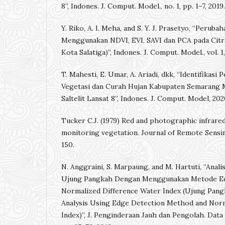
8”, Indones. J. Comput. Model., no. 1, pp. 1–7, 2019.
Y. Riko, A. I. Meha, and S. Y. J. Prasetyo, “Perub
Menggunakan NDVI, EVI, SAVI dan PCA pada Citra
Kota Salatiga)”, Indones. J. Comput. Model., vol. 1
T. Mahesti, E. Umar, A. Ariadi, dkk, “Identifikas
Vegetasi dan Curah Hujan Kabupaten Semarang 
Saltelit Lansat 8”, Indones. J. Comput. Model, 20
Tucker C.J. (1979) Red and photographic infrare
monitoring vegetation. Journal of Remote Sensin
150.
N. Anggraini, S. Marpaung, and M. Hartuti, “Anali
Ujung Pangkah Dengan Menggunakan Metode Ed
Normalized Difference Water Index (Ujung Pan
Analysis Using Edge Detection Method and Norm
Index)”, J. Penginderaan Jauh dan Pengolah. Data Ci