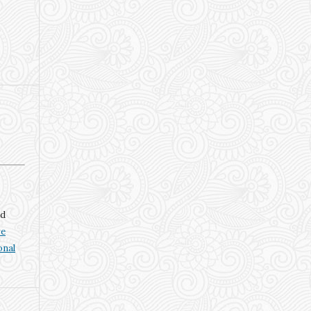
nd
ve
onal