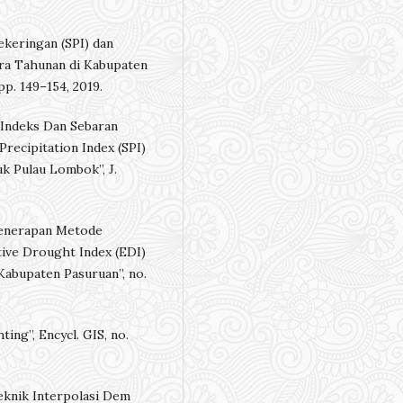
ekeringan (SPI) dan
ra Tahunan di Kabupaten
pp. 149–154, 2019.
sa Indeks Dan Sebaran
ecipitation Index (SPI)
k Pulau Lombok”, J.
“Penerapan Metode
tive Drought Index (EDI)
abupaten Pasuruan”, no.
ing”, Encycl. GIS, no.
Teknik Interpolasi Dem