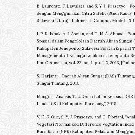
B. Laurensz, F. Lawalata, and S. Y. J. Prasetyo, “P
dengan Menggunakan Citra Satelit (Studi Kasus:
Sulawesi Utara)”, Indones. J. Comput. Model., 201
I. P. R. Ishak, A. I. Asman, and D. N. A. Ahmad, “
Spasial dalam Pengelolaan Daerah Aliran Sungai
Kabupaten Jeneponto Sulawesi Selatan (Spatial
Management of Binanga Lumbua in Jeneponto Regi
Ilm. Geomatika, vol. 22, no. 1, pp. 1–7, 2016, [Online
S. Harjanti, “Daerah Aliran Sungai (DAS) Tuntang
Sungai Tuntang, 2010.
Mangiri, “Analisis Tata Guna Lahan Berbasis GI
Landsat 8 di Kabupaten Enrekang”, 2018.
V. K. S. Que, S. Y. J. Prasetyo, and C. Fibriani, “A
Vegetasi Normalized Difference Vegtation Index
Burn Ratio (NBR) Kabupaten Pelalawan Menggunak