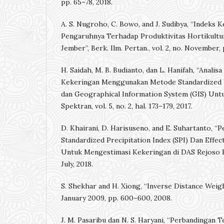
pp. 65–78, 2018.
A. S. Nugroho, C. Bowo, and J. Sudibya, “Indeks K
Pengaruhnya Terhadap Produktivitas Hortikultu
Jember”, Berk. Ilm. Pertan., vol. 2, no. November, 
H. Saidah, M. B. Budianto, dan L. Hanifah, “Anali
Kekeringan Menggunakan Metode Standardized Pr
dan Geographical Information System (GIS) Untu
Spektran, vol. 5, no. 2, hal. 173–179, 2017.
D. Khairani, D. Harisuseno, and E. Suhartanto, 
Standardized Precipitation Index (SPI) Dan Effec
Untuk Mengestimasi Kekeringan di DAS Rejoso K
July, 2018.
S. Shekhar and H. Xiong, “Inverse Distance Weight
January 2009, pp. 600–600, 2008.
J. M. Pasaribu dan N. S. Haryani, “Perbandingan 