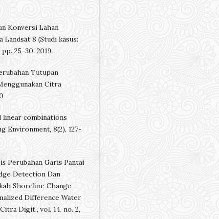
ahan Konversi Lahan
 Landsat 8 (Studi kasus:
, pp. 25–30, 2019.
i Perubahan Tutupan
Menggunakan Citra
20
d linear combinations
g Environment, 8(2), 127-
sis Perubahan Garis Pantai
ge Detection Dan
gkah Shoreline Change
alized Difference Water
tra Digit., vol. 14, no. 2,