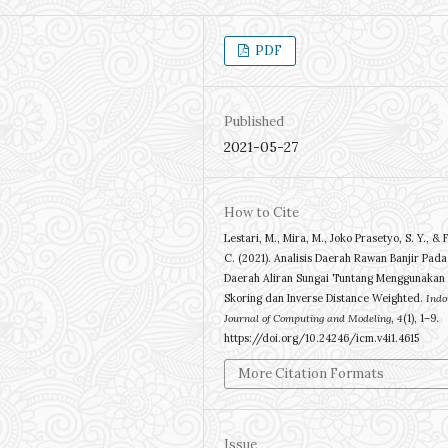
PDF
Published
2021-05-27
How to Cite
Lestari, M., Mira, M., Joko Prasetyo, S. Y., & F
C. (2021). Analisis Daerah Rawan Banjir Pada
Daerah Aliran Sungai Tuntang Menggunakan
Skoring dan Inverse Distance Weighted.
Indo
Journal of Computing and Modeling
,
4
(1), 1–9.
https://doi.org/10.24246/icm.v4i1.4615
More Citation Formats
Issue