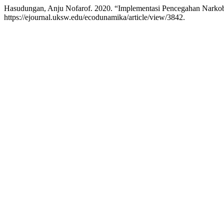
Hasudungan, Anju Nofarof. 2020. “Implementasi Pencegahan Narkob
https://ejournal.uksw.edu/ecodunamika/article/view/3842.