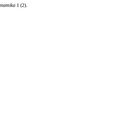
unamika
1 (2).