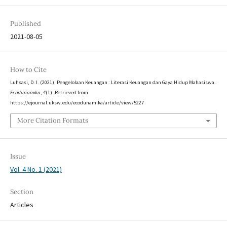
Published
2021-08-05
How to Cite
Luhsasi, D. I. (2021). Pengelolaan Keuangan : Literasi Keuangan dan Gaya Hidup Mahasiswa.
Ecodunamika
,
4
(1). Retrieved from
https://ejournal.uksw.edu/ecodunamika/article/view/5227
More Citation Formats
Issue
Vol. 4 No. 1 (2021)
Section
Articles