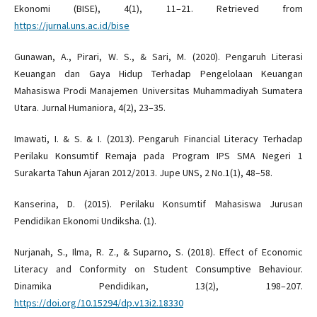
Ekonomi (BISE), 4(1), 11–21. Retrieved from
https://jurnal.uns.ac.id/bise
Gunawan, A., Pirari, W. S., & Sari, M. (2020). Pengaruh Literasi
Keuangan dan Gaya Hidup Terhadap Pengelolaan Keuangan
Mahasiswa Prodi Manajemen Universitas Muhammadiyah Sumatera
Utara. Jurnal Humaniora, 4(2), 23–35.
Imawati, I. & S. & I. (2013). Pengaruh Financial Literacy Terhadap
Perilaku Konsumtif Remaja pada Program IPS SMA Negeri 1
Surakarta Tahun Ajaran 2012/2013. Jupe UNS, 2 No.1(1), 48–58.
Kanserina, D. (2015). Perilaku Konsumtif Mahasiswa Jurusan
Pendidikan Ekonomi Undiksha. (1).
Nurjanah, S., Ilma, R. Z., & Suparno, S. (2018). Effect of Economic
Literacy and Conformity on Student Consumptive Behaviour.
Dinamika Pendidikan, 13(2), 198–207.
https://doi.org/10.15294/dp.v13i2.18330