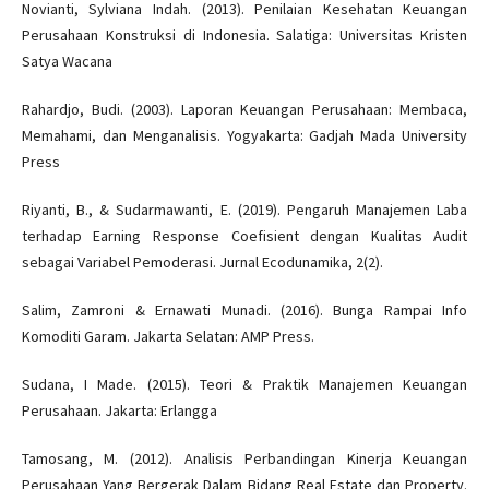
Novianti, Sylviana Indah. (2013). Penilaian Kesehatan Keuangan
Perusahaan Konstruksi di Indonesia. Salatiga: Universitas Kristen
Satya Wacana
Rahardjo, Budi. (2003). Laporan Keuangan Perusahaan: Membaca,
Memahami, dan Menganalisis. Yogyakarta: Gadjah Mada University
Press
Riyanti, B., & Sudarmawanti, E. (2019). Pengaruh Manajemen Laba
terhadap Earning Response Coefisient dengan Kualitas Audit
sebagai Variabel Pemoderasi. Jurnal Ecodunamika, 2(2).
Salim, Zamroni & Ernawati Munadi. (2016). Bunga Rampai Info
Komoditi Garam. Jakarta Selatan: AMP Press.
Sudana, I Made. (2015). Teori & Praktik Manajemen Keuangan
Perusahaan. Jakarta: Erlangga
Tamosang, M. (2012). Analisis Perbandingan Kinerja Keuangan
Perusahaan Yang Bergerak Dalam Bidang Real Estate dan Property.