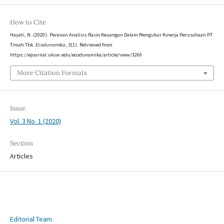
How to Cite
Hayati, N. (2020). Peranan Analisis Rasio Keuangan Dalam Mengukur Kinerja Perusahaan PT
Timah Tbk.
Ecodunamika
,
3
(1). Retrieved from
https://ejournal.uksw.edu/ecodunamika/article/view/3260
More Citation Formats
Issue
Vol. 3 No. 1 (2020)
Section
Articles
Editorial Team