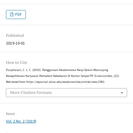
PDF
Published
2019-10-01
How to Cite
Puspitasari, C. L. C. (2019). Penggunaan Keselamatan Kerja Dalam Menunjang
Kesejahteraan Karyawan Pemadam Kebakaran Di Kantor Satpol PP.
Ecodunamika
,
2
(2).
Retrieved from https://ejournal.uksw.edu/ecodunamika/article/view/2581
More Citation Formats
Issue
Vol. 2 No. 2 (2019)