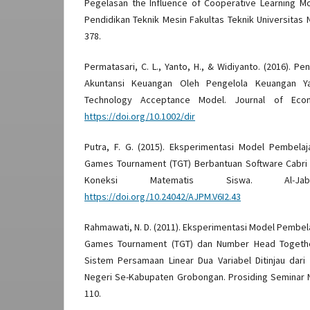
Pegelasan the Influence of Cooperative Learning 
Pendidikan Teknik Mesin Fakultas Teknik Universitas 
378.
Permatasari, C. L., Yanto, H., & Widiyanto. (2016). 
Akuntansi Keuangan Oleh Pengelola Keuangan Yay
Technology Acceptance Model. Journal of Econo
https://doi.org/10.1002/dir
Putra, F. G. (2015). Eksperimentasi Model Pembela
Games Tournament (TGT) Berbantuan Software Cabri
Koneksi Matematis Siswa. Al-Ja
https://doi.org/10.24042/AJPM.V6I2.43
Rahmawati, N. D. (2011). Eksperimentasi Model Pembel
Games Tournament (TGT) dan Number Head Togethe
Sistem Persamaan Linear Dua Variabel Ditinjau dari
Negeri Se-Kabupaten Grobongan. Prosiding Seminar N
110.