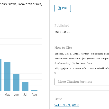
neksi siswa, keaktifan siswa,
PDF
Published
2018-10-01
How to Cite
Santosa, D. S. S. (2018). Manfaat Pembelajaran Koo
Team Games Tournament (TGT) dalam Pembelajar
Ecodunamika
,
1
(3). Retrieved from
https://ejournal.uksw.edu/ecodunamika/article/
9
More Citation Formats
Issue
Vol. 1 No. 3 (2018)