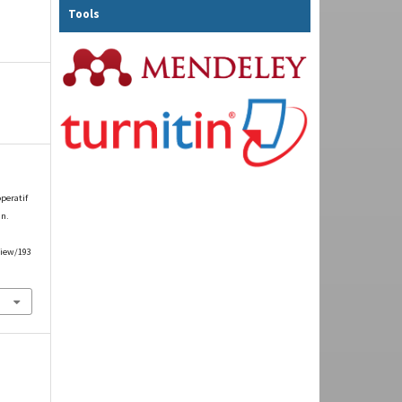
Tools
peratif
an.
view/193