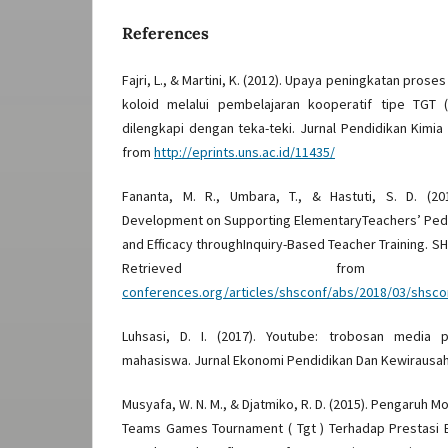
References
Fajri, L., & Martini, K. (2012). Upaya peningkatan proses
koloid melalui pembelajaran kooperatif tipe TGT
dilengkapi dengan teka-teki. Jurnal Pendidikan Kimia 
from
http://eprints.uns.ac.id/11435/
Fananta, M. R., Umbara, T., & Hastuti, S. D. (201
Development on Supporting ElementaryTeachers’ Pe
and Efficacy throughInquiry-Based Teacher Training. S
Retrieved f
conferences.org/articles/shsconf/abs/2018/03/shsc
Luhsasi, D. I. (2017). Youtube: trobosan media 
mahasiswa. Jurnal Ekonomi Pendidikan Dan Kewirausaha
Musyafa, W. N. M., & Djatmiko, R. D. (2015). Pengaruh 
Teams Games Tournament ( Tgt ) Terhadap Prestasi B