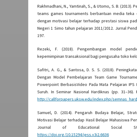
Rakhmadhani, N., Yamtinah, S., & Utomo, S. B. (2013)
teams games tournaments berbantuan media teka - 
dengan motivasi belajar terhadap prestasi siswa pad
Negeri 1 Simo tahun pelajaran 2011/2012. Jurnal Pendi
197.
Rezeki, F. (2018). Pengembangan model pendi
kepemimpinan transaksional bagi pengusaha toko kelo
Safitri, A. G., & Santosa, D. S. S. (2018). Peningkat
Dengan Model Pembelajaran Team Game Tournamen
Powerpoint BerbasisVideo Pada Mata Pelajaran IPS K
Suruh. In Seminar Nasional Hardiknas (pp. 31–36)
http://callforpapers.uksw.edu/index.php/semnas_ha
Samuel, D. (2014). Pengaruh Budaya Belajar, Stra
Motivasi Belajar terhadap Hasil Belajar Mahasiswa P
Journal of Educational Social St
https://doi.org/10.15294/jess.v3i2.6636