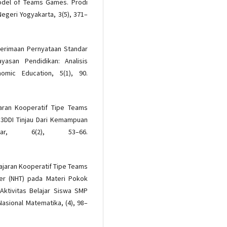
Model of Teams Games. Prodi
Negeri Yogyakarta, 3(5), 371–
Penerimaan Pernyataan Standar
asan Pendidikan: Analisis
mic Education, 5(1), 90.
jaran Kooperatif Tipe Teams
 3DDI Tinjau Dari Kemampuan
bar, 6(2), 53–66.
ajaran Kooperatif Tipe Teams
r (NHT) pada Materi Pokok
 Aktivitas Belajar Siswa SMP
asional Matematika, (4), 98–