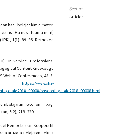
Section
Articles
 dan hasil belajar kimia materi
 (Teams Games Tournament)
(JPK), 1(1), 89–96. Retrieved
8). In-Service Professional
dagogical Content Knowledge
HS Web of Conferences, 42, 8.
rom
https://www.shs-
onf_gctale2018_00008/shsconf_gctale2018_00008.html
pembelajaran ekonomi bagi
an, 5(2), 219–229.
Model Pembelajaran Kooperatif
elajar Mata Pelajaran Teknik