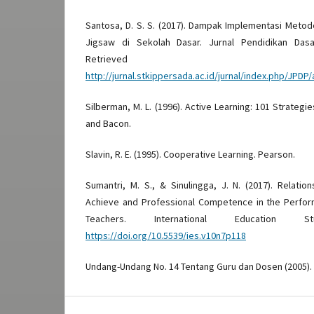
Santosa, D. S. S. (2017). Dampak Implementasi Metod
Jigsaw di Sekolah Dasar. Jurnal Pendidikan Dasa
Retrieved
http://jurnal.stkippersada.ac.id/jurnal/index.php/JPDP/
Silberman, M. L. (1996). Active Learning: 101 Strategi
and Bacon.
Slavin, R. E. (1995). Cooperative Learning. Pearson.
Sumantri, M. S., & Sinulingga, J. N. (2017). Relati
Achieve and Professional Competence in the Perfo
Teachers. International Education S
https://doi.org/10.5539/ies.v10n7p118
Undang-Undang No. 14 Tentang Guru dan Dosen (2005).