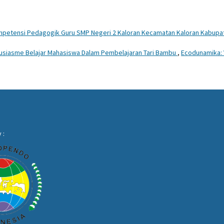
petensi Pedagogik Guru SMP Negeri 2 Kaloran Kecamatan Kaloran Kabupa
usiasme Belajar Mahasiswa Dalam Pembelajaran Tari Bambu
,
Ecodunamika: 
 :