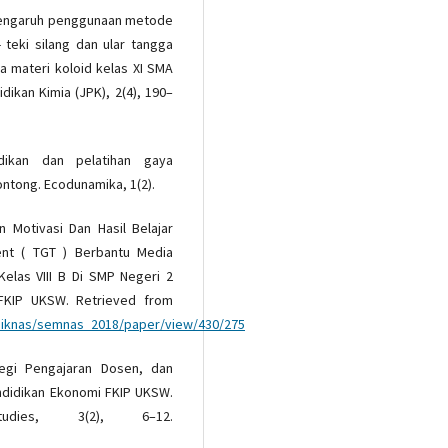
. Pengaruh penggunaan metode
teki silang dan ular tangga
a materi koloid kelas XI SMA
dikan Kimia (JPK), 2(4), 190–
dikan dan pelatihan gaya
ntong. Ecodunamika, 1(2).
an Motivasi Dan Hasil Belajar
t ( TGT ) Berbantu Media
elas VIII B Di SMP Negeri 2
. FKIP UKSW. Retrieved from
rdiknas/semnas_2018/paper/view/430/275
tegi Pengajaran Dosen, dan
endidikan Ekonomi FKIP UKSW.
udies, 3(2), 6–12.