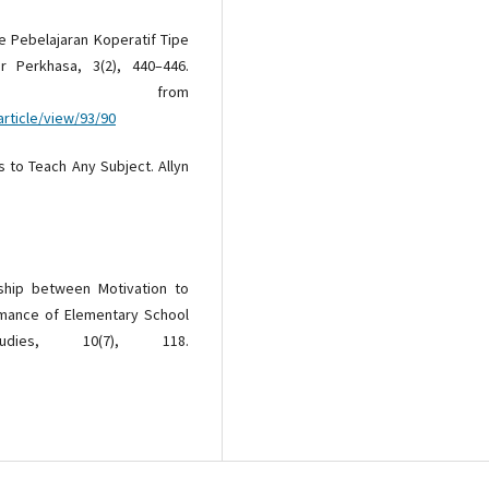
e Pebelajaran Koperatif Tipe
r Perkhasa, 3(2), 440–446.
 from
article/view/93/90
es to Teach Any Subject. Allyn
onship between Motivation to
rmance of Elementary School
tudies, 10(7), 118.