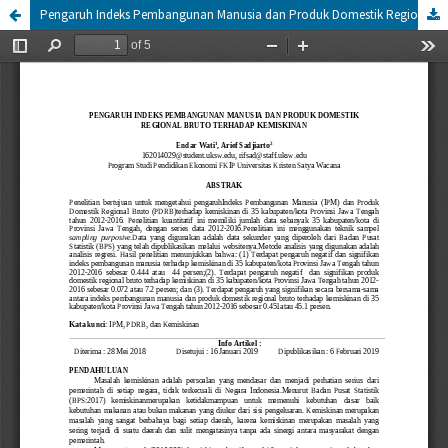
Pengaruh Indeks Pembangunan Manusia dan Produk Domestik Regional Bruto Terhadap Kemiskinan