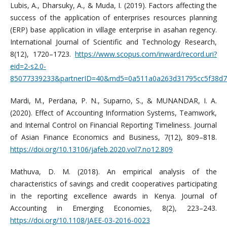
Lubis, A., Dharsuky, A., & Muda, I. (2019). Factors affecting the
success of the application of enterprises resources planning
(ERP) base application in village enterprise in asahan regency.
International Journal of Scientific and Technology Research,
8(12), 1720–1723.
https://www.scopus.com/inward/record.uri?
eid=2-s2.0-
85077339233&partnerID=40&md5=0a511a0a263d31795cc5f38d7
Mardi, M., Perdana, P. N., Suparno, S., & MUNANDAR, I. A.
(2020). Effect of Accounting Information Systems, Teamwork,
and Internal Control on Financial Reporting Timeliness. Journal
of Asian Finance Economics and Business, 7(12), 809–818.
https://doi.org/10.13106/jafeb.2020.vol7.no12.809
Mathuva, D. M. (2018). An empirical analysis of the
characteristics of savings and credit cooperatives participating
in the reporting excellence awards in Kenya. Journal of
Accounting in Emerging Economies, 8(2), 223–243.
https://doi.org/10.1108/JAEE-03-2016-0023