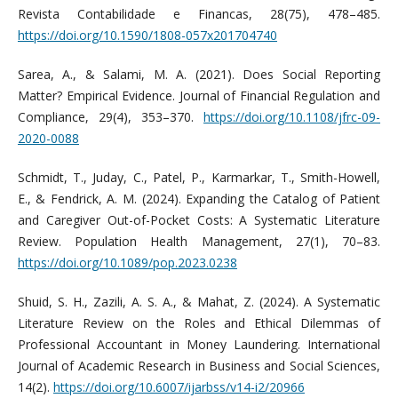
Revista Contabilidade e Financas, 28(75), 478–485.
https://doi.org/10.1590/1808-057x201704740
Sarea, A., & Salami, M. A. (2021). Does Social Reporting
Matter? Empirical Evidence. Journal of Financial Regulation and
Compliance, 29(4), 353–370.
https://doi.org/10.1108/jfrc-09-
2020-0088
Schmidt, T., Juday, C., Patel, P., Karmarkar, T., Smith-Howell,
E., & Fendrick, A. M. (2024). Expanding the Catalog of Patient
and Caregiver Out-of-Pocket Costs: A Systematic Literature
Review. Population Health Management, 27(1), 70–83.
https://doi.org/10.1089/pop.2023.0238
Shuid, S. H., Zazili, A. S. A., & Mahat, Z. (2024). A Systematic
Literature Review on the Roles and Ethical Dilemmas of
Professional Accountant in Money Laundering. International
Journal of Academic Research in Business and Social Sciences,
14(2).
https://doi.org/10.6007/ijarbss/v14-i2/20966