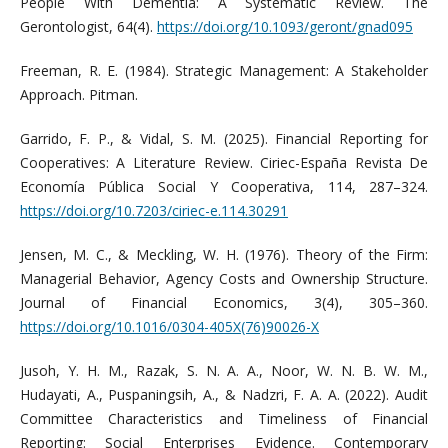
People With Dementia: A Systematic Review. The
Gerontologist, 64(4).
https://doi.org/10.1093/geront/gnad095
Freeman, R. E. (1984). Strategic Management: A Stakeholder
Approach. Pitman.
Garrido, F. P., & Vidal, S. M. (2025). Financial Reporting for
Cooperatives: A Literature Review. Ciriec-España Revista De
Economía Pública Social Y Cooperativa, 114, 287–324.
https://doi.org/10.7203/ciriec-e.114.30291
Jensen, M. C., & Meckling, W. H. (1976). Theory of the Firm:
Managerial Behavior, Agency Costs and Ownership Structure.
Journal of Financial Economics, 3(4), 305–360.
https://doi.org/10.1016/0304-405X(76)90026-X
Jusoh, Y. H. M., Razak, S. N. A. A., Noor, W. N. B. W. M.,
Hudayati, A., Puspaningsih, A., & Nadzri, F. A. A. (2022). Audit
Committee Characteristics and Timeliness of Financial
Reporting: Social Enterprises Evidence. Contemporary