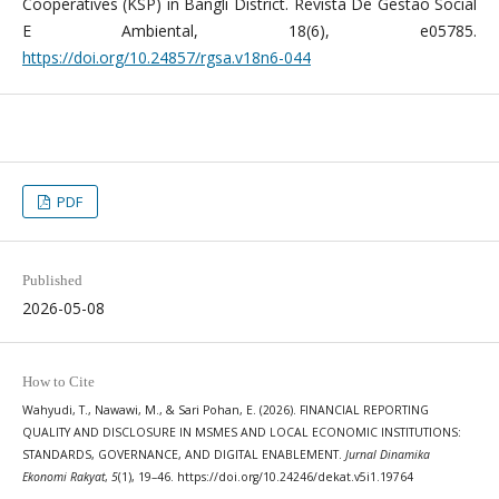
Cooperatives (KSP) in Bangli District. Revista De Gestão Social
E Ambiental, 18(6), e05785.
https://doi.org/10.24857/rgsa.v18n6-044
PDF
Published
2026-05-08
How to Cite
Wahyudi, T., Nawawi, M., & Sari Pohan, E. (2026). FINANCIAL REPORTING
QUALITY AND DISCLOSURE IN MSMES AND LOCAL ECONOMIC INSTITUTIONS:
STANDARDS, GOVERNANCE, AND DIGITAL ENABLEMENT.
Jurnal Dinamika
Ekonomi Rakyat
,
5
(1), 19–46. https://doi.org/10.24246/dekat.v5i1.19764