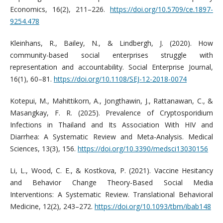
Economics, 16(2), 211–226.
https://doi.org/10.5709/ce.1897-
9254.478
Kleinhans, R., Bailey, N., & Lindbergh, J. (2020). How
community-based social enterprises struggle with
representation and accountability. Social Enterprise Journal,
16(1), 60–81.
https://doi.org/10.1108/SEJ-12-2018-0074
Kotepui, M., Mahittikorn, A., Jongthawin, J., Rattanawan, C., &
Masangkay, F. R. (2025). Prevalence of Cryptosporidium
Infections in Thailand and Its Association With HIV and
Diarrhea: A Systematic Review and Meta-Analysis. Medical
Sciences, 13(3), 156.
https://doi.org/10.3390/medsci13030156
Li, L., Wood, C. E., & Kostkova, P. (2021). Vaccine Hesitancy
and Behavior Change Theory-Based Social Media
Interventions: A Systematic Review. Translational Behavioral
Medicine, 12(2), 243–272.
https://doi.org/10.1093/tbm/ibab148