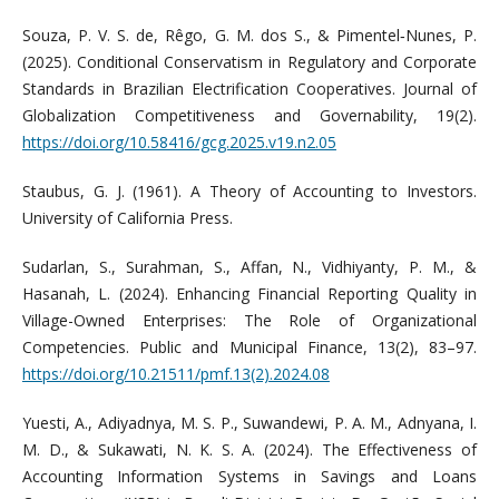
Souza, P. V. S. de, Rêgo, G. M. dos S., & Pimentel‐Nunes, P.
(2025). Conditional Conservatism in Regulatory and Corporate
Standards in Brazilian Electrification Cooperatives. Journal of
Globalization Competitiveness and Governability, 19(2).
https://doi.org/10.58416/gcg.2025.v19.n2.05
Staubus, G. J. (1961). A Theory of Accounting to Investors.
University of California Press.
Sudarlan, S., Surahman, S., Affan, N., Vidhiyanty, P. M., &
Hasanah, L. (2024). Enhancing Financial Reporting Quality in
Village-Owned Enterprises: The Role of Organizational
Competencies. Public and Municipal Finance, 13(2), 83–97.
https://doi.org/10.21511/pmf.13(2).2024.08
Yuesti, A., Adiyadnya, M. S. P., Suwandewi, P. A. M., Adnyana, I.
M. D., & Sukawati, N. K. S. A. (2024). The Effectiveness of
Accounting Information Systems in Savings and Loans