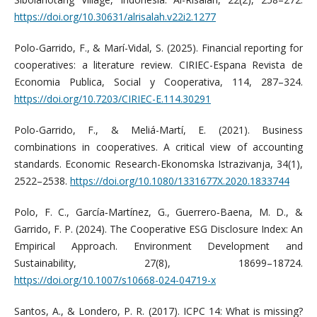
https://doi.org/10.30631/alrisalah.v22i2.1277
Polo-Garrido, F., & Marí-Vidal, S. (2025). Financial reporting for
cooperatives: a literature review. CIRIEC-Espana Revista de
Economia Publica, Social y Cooperativa, 114, 287–324.
https://doi.org/10.7203/CIRIEC-E.114.30291
Polo-Garrido, F., & Meliá-Martí, E. (2021). Business
combinations in cooperatives. A critical view of accounting
standards. Economic Research-Ekonomska Istrazivanja, 34(1),
2522–2538.
https://doi.org/10.1080/1331677X.2020.1833744
Polo, F. C., García‐Martínez, G., Guerrero‐Baena, M. D., &
Garrido, F. P. (2024). The Cooperative ESG Disclosure Index: An
Empirical Approach. Environment Development and
Sustainability, 27(8), 18699–18724.
https://doi.org/10.1007/s10668-024-04719-x
Santos, A., & Londero, P. R. (2017). ICPC 14: What is missing?