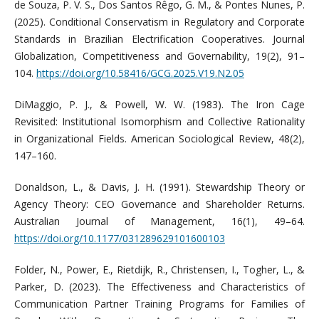
de Souza, P. V. S., Dos Santos Rêgo, G. M., & Pontes Nunes, P.
(2025). Conditional Conservatism in Regulatory and Corporate
Standards in Brazilian Electrification Cooperatives. Journal
Globalization, Competitiveness and Governability, 19(2), 91–
104.
https://doi.org/10.58416/GCG.2025.V19.N2.05
DiMaggio, P. J., & Powell, W. W. (1983). The Iron Cage
Revisited: Institutional Isomorphism and Collective Rationality
in Organizational Fields. American Sociological Review, 48(2),
147–160.
Donaldson, L., & Davis, J. H. (1991). Stewardship Theory or
Agency Theory: CEO Governance and Shareholder Returns.
Australian Journal of Management, 16(1), 49–64.
https://doi.org/10.1177/031289629101600103
Folder, N., Power, E., Rietdijk, R., Christensen, I., Togher, L., &
Parker, D. (2023). The Effectiveness and Characteristics of
Communication Partner Training Programs for Families of