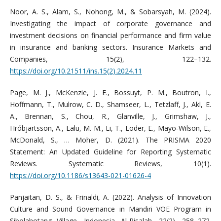
Noor, A. S., Alam, S., Nohong, M., & Sobarsyah, M. (2024).
Investigating the impact of corporate governance and
investment decisions on financial performance and firm value
in insurance and banking sectors. Insurance Markets and
Companies, 15(2), 122–132.
https://doi.org/10.21511/ins.15(2).2024.11
Page, M. J., McKenzie, J. E., Bossuyt, P. M., Boutron, I.,
Hoffmann, T., Mulrow, C. D., Shamseer, L., Tetzlaff, J., Akl, E.
A., Brennan, S., Chou, R., Glanville, J., Grimshaw, J.,
Hróbjartsson, A., Lalu, M. M., Li, T., Loder, E., Mayo‐Wilson, E.,
McDonald, S., … Moher, D. (2021). The PRISMA 2020
Statement: An Updated Guideline for Reporting Systematic
Reviews. Systematic Reviews, 10(1).
https://doi.org/10.1186/s13643-021-01626-4
Panjaitan, D. S., & Frinaldi, A. (2022). Analysis of Innovation
Culture and Sound Governance in Mandiri VOE Program in
Sibolahotang Village, Indonesia. Al-Risalah, 22(2), 258–272.