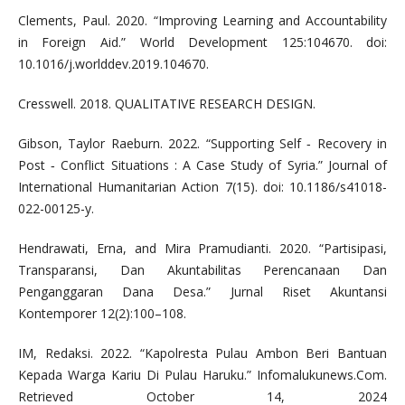
Clements, Paul. 2020. “Improving Learning and Accountability
in Foreign Aid.” World Development 125:104670. doi:
10.1016/j.worlddev.2019.104670.
Cresswell. 2018. QUALITATIVE RESEARCH DESIGN.
Gibson, Taylor Raeburn. 2022. “Supporting Self ‑ Recovery in
Post ‑ Conflict Situations : A Case Study of Syria.” Journal of
International Humanitarian Action 7(15). doi: 10.1186/s41018-
022-00125-y.
Hendrawati, Erna, and Mira Pramudianti. 2020. “Partisipasi,
Transparansi, Dan Akuntabilitas Perencanaan Dan
Penganggaran Dana Desa.” Jurnal Riset Akuntansi
Kontemporer 12(2):100–108.
IM, Redaksi. 2022. “Kapolresta Pulau Ambon Beri Bantuan
Kepada Warga Kariu Di Pulau Haruku.” Infomalukunews.Com.
Retrieved October 14, 2024