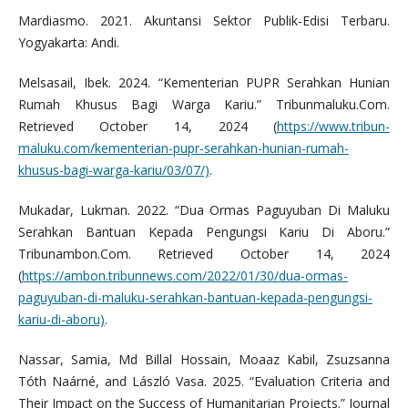
Mardiasmo. 2021. Akuntansi Sektor Publik-Edisi Terbaru.
Yogyakarta: Andi.
Melsasail, Ibek. 2024. “Kementerian PUPR Serahkan Hunian
Rumah Khusus Bagi Warga Kariu.” Tribunmaluku.Com.
Retrieved October 14, 2024 (
https://www.tribun-
maluku.com/kementerian-pupr-serahkan-hunian-rumah-
khusus-bagi-warga-kariu/03/07/)
.
Mukadar, Lukman. 2022. “Dua Ormas Paguyuban Di Maluku
Serahkan Bantuan Kepada Pengungsi Kariu Di Aboru.”
Tribunambon.Com. Retrieved October 14, 2024
(
https://ambon.tribunnews.com/2022/01/30/dua-ormas-
paguyuban-di-maluku-serahkan-bantuan-kepada-pengungsi-
kariu-di-aboru)
.
Nassar, Samia, Md Billal Hossain, Moaaz Kabil, Zsuzsanna
Tóth Naárné, and László Vasa. 2025. “Evaluation Criteria and
Their Impact on the Success of Humanitarian Projects.” Journal