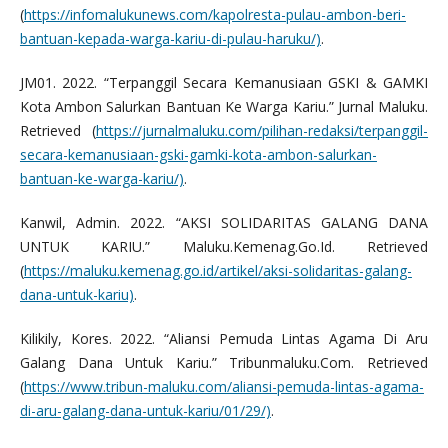
(
https://infomalukunews.com/kapolresta-pulau-ambon-beri-
bantuan-kepada-warga-kariu-di-pulau-haruku/)
.
JM01. 2022. “Terpanggil Secara Kemanusiaan GSKI & GAMKI
Kota Ambon Salurkan Bantuan Ke Warga Kariu.” Jurnal Maluku.
Retrieved (
https://jurnalmaluku.com/pilihan-redaksi/terpanggil-
secara-kemanusiaan-gski-gamki-kota-ambon-salurkan-
bantuan-ke-warga-kariu/)
.
Kanwil, Admin. 2022. “AKSI SOLIDARITAS GALANG DANA
UNTUK KARIU.” Maluku.Kemenag.Go.Id. Retrieved
(
https://maluku.kemenag.go.id/artikel/aksi-solidaritas-galang-
dana-untuk-kariu)
.
Kilikily, Kores. 2022. “Aliansi Pemuda Lintas Agama Di Aru
Galang Dana Untuk Kariu.” Tribunmaluku.Com. Retrieved
(
https://www.tribun-maluku.com/aliansi-pemuda-lintas-agama-
di-aru-galang-dana-untuk-kariu/01/29/)
.