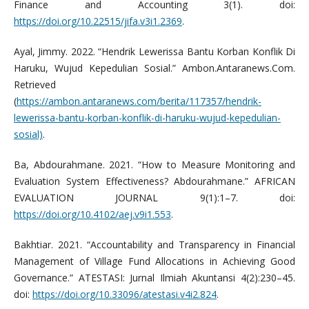
Finance and Accounting 3(1). doi:
https://doi.org/10.22515/jifa.v3i1.2369
.
Ayal, Jimmy. 2022. “Hendrik Lewerissa Bantu Korban Konflik Di
Haruku, Wujud Kepedulian Sosial.” Ambon.Antaranews.Com.
Retrieved
(
https://ambon.antaranews.com/berita/117357/hendrik-
lewerissa-bantu-korban-konflik-di-haruku-wujud-kepedulian-
sosial)
.
Ba, Abdourahmane. 2021. “How to Measure Monitoring and
Evaluation System Effectiveness? Abdourahmane.” AFRICAN
EVALUATION JOURNAL 9(1):1–7. doi:
https://doi.org/10.4102/aej.v9i1.553
.
Bakhtiar. 2021. “Accountability and Transparency in Financial
Management of Village Fund Allocations in Achieving Good
Governance.” ATESTASI: Jurnal Ilmiah Akuntansi 4(2):230–45.
doi:
https://doi.org/10.33096/atestasi.v4i2.824
.