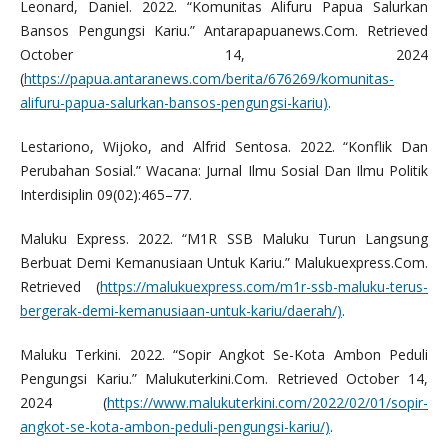
Leonard, Daniel. 2022. “Komunitas Alifuru Papua Salurkan
Bansos Pengungsi Kariu.” Antarapapuanews.Com. Retrieved
October 14, 2024
(
https://papua.antaranews.com/berita/676269/komunitas-
alifuru-papua-salurkan-bansos-pengungsi-kariu)
.
Lestariono, Wijoko, and Alfrid Sentosa. 2022. “Konflik Dan
Perubahan Sosial.” Wacana: Jurnal Ilmu Sosial Dan Ilmu Politik
Interdisiplin 09(02):465–77.
Maluku Express. 2022. “M1R SSB Maluku Turun Langsung
Berbuat Demi Kemanusiaan Untuk Kariu.” Malukuexpress.Com.
Retrieved (
https://malukuexpress.com/m1r-ssb-maluku-terus-
bergerak-demi-kemanusiaan-untuk-kariu/daerah/)
.
Maluku Terkini. 2022. “Sopir Angkot Se-Kota Ambon Peduli
Pengungsi Kariu.” Malukuterkini.Com. Retrieved October 14,
2024 (
https://www.malukuterkini.com/2022/02/01/sopir-
angkot-se-kota-ambon-peduli-pengungsi-kariu/)
.