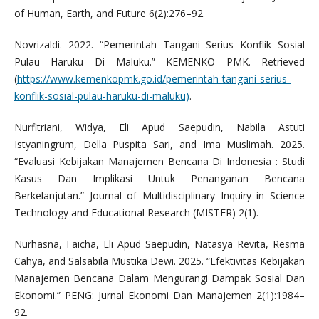
of Human, Earth, and Future 6(2):276–92.
Novrizaldi. 2022. “Pemerintah Tangani Serius Konflik Sosial
Pulau Haruku Di Maluku.” KEMENKO PMK. Retrieved
(
https://www.kemenkopmk.go.id/pemerintah-tangani-serius-
konflik-sosial-pulau-haruku-di-maluku)
.
Nurfitriani, Widya, Eli Apud Saepudin, Nabila Astuti
Istyaningrum, Della Puspita Sari, and Ima Muslimah. 2025.
“Evaluasi Kebijakan Manajemen Bencana Di Indonesia : Studi
Kasus Dan Implikasi Untuk Penanganan Bencana
Berkelanjutan.” Journal of Multidisciplinary Inquiry in Science
Technology and Educational Research (MISTER) 2(1).
Nurhasna, Faicha, Eli Apud Saepudin, Natasya Revita, Resma
Cahya, and Salsabila Mustika Dewi. 2025. “Efektivitas Kebijakan
Manajemen Bencana Dalam Mengurangi Dampak Sosial Dan
Ekonomi.” PENG: Jurnal Ekonomi Dan Manajemen 2(1):1984–
92.