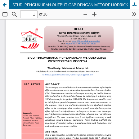
STUDI PENGUKURAN OUTPUT GAP DENGAN METODE HODRICK–PRESCOTT FILTER DI INDONESIA