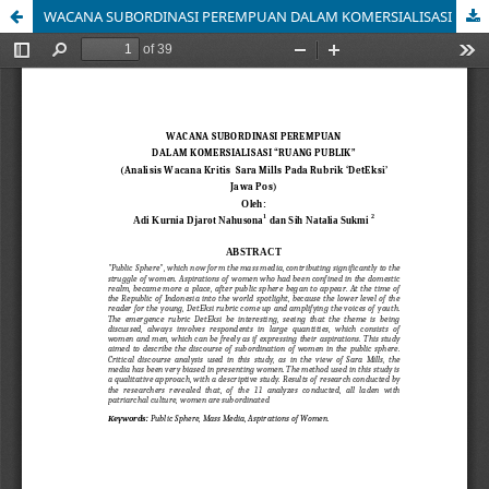
WACANA SUBORDINASI PEREMPUAN DALAM KOMERSIALISASI “RUANG PUBLIK” (Analisis Wacana Kritis Sara Mills Pada Rubrik ‘DetEksi’ Jawa Pos)