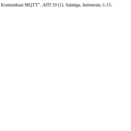
ocol Komunikasi MQTT”.
AITI
19 (1). Salatiga, Indonesia.:1-15.