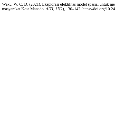
Weku, W. C. D. (2021). Eksplorasi efektifitas model spasial untuk m
masyarakat Kota Manado.
AITI
,
17
(2), 130–142. https://doi.org/10.2