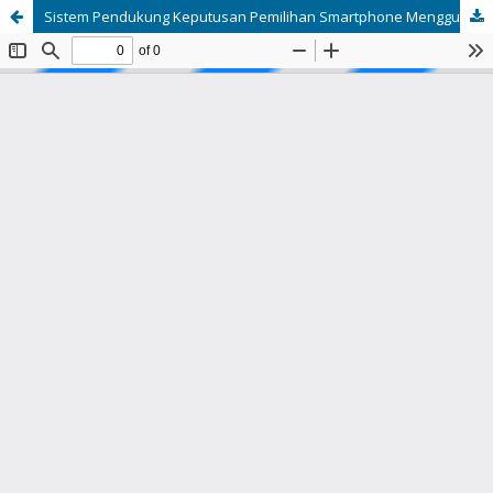
Sistem Pendukung Keputusan Pemilihan Smartphone Menggunakan Metode Simple Multi Attribute Rating Technique Berbasis Web