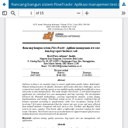
Rancang bangun sistem FlowTrackr: Aplikasi manajemen test case dan bug report berbasis web