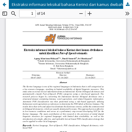
Ekstraksi informasi leksikal bahasa Kerinci dari kamus dwibahasa untuk klasifikasi Part-of-Speech otomatis