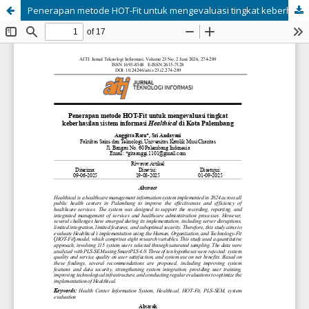
Penerapan metode HOT-Fit untuk mengevaluasi tingkat keberhasilan sistem informasi Healthical di Kota Palembang