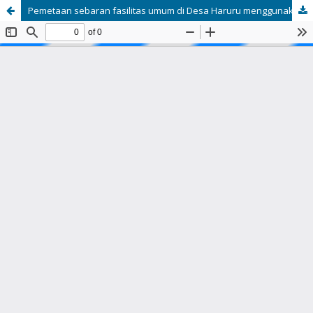
Pemetaan sebaran fasilitas umum di Desa Haruru menggunakan teknologi drone